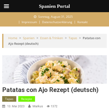
Spanien Portal
Skip to content
Sonntag, August 31, 2025
Impressum
Datenschutzerklärung
Kontakt
Home
>
Spanien
>
Essen & Trinken
>
Tapas
>
Patatas con
Ajo Rezept (deutsch)
Patatas con Ajo Rezept (deutsch)
Tapas
Rezepte
13. Mai 2023
Markus
1372