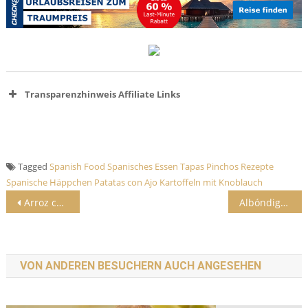
Transparenzhinweis Affiliate Links
Affiliate-Text-Links
Leerzei
Affiliate-Banner-Links
Anzeige
Tagged
Spanish Food
Spanisches Essen
Tapas
Pinchos
Rezepte
Spanische Häppchen
Patatas con Ajo
Kartoffeln mit Knoblauch
Beitrags-Navigation
Arroz con Leche Rezept (deutsch)
Albóndigas Rezept (deutsch)
VON ANDEREN BESUCHERN AUCH ANGESEHEN