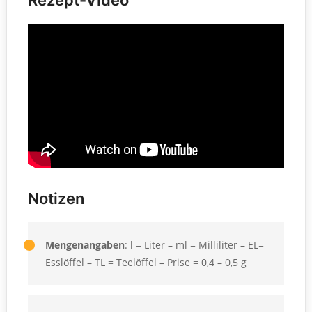
Rezept-Video
Notizen
Mengenangaben
: l = Liter – ml = Milliliter – EL=
Esslöffel – TL = Teelöffel – Prise = 0,4 – 0,5 g