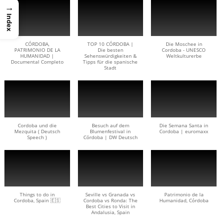
→
Index
CÓRDOBA,
TOP 10 CÓRDOBA |
Die Moschee in
PATRIMONIO DE LA
Die besten
Cordoba - UNESCO
HUMANIDAD |
Sehenswürdigkeiten &
Weltkulturerbe
Documental Completo
Tipps für die spanische
Stadt
Cordoba und die
Besuch auf dem
Die Semana Santa in
Mezquita ( Deutsch
Blumenfestival in
Cordoba | euromaxx
Speech )
Córdoba | DW Deutsch
Things to do in
Seville vs Granada vs
Patrimonio de la
Cordoba, Spain 🇪🇸
Cordoba vs Ronda: The
Humanidad, Córdoba
Best Cities to Visit in
Andalusia, Spain