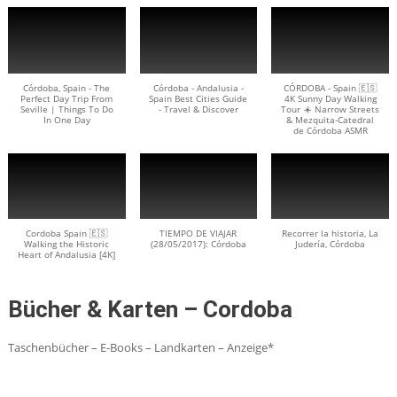
Córdoba, Spain - The
Córdoba - Andalusia -
CÓRDOBA - Spain 🇪🇸
Perfect Day Trip From
Spain Best Cities Guide
4K Sunny Day Walking
Seville | Things To Do
- Travel & Discover
Tour ☀️ Narrow Streets
In One Day
& Mezquita-Catedral
de Córdoba ASMR
Cordoba Spain 🇪🇸
TIEMPO DE VIAJAR
Recorrer la historia, La
Walking the Historic
(28/05/2017): Córdoba
Judería, Córdoba
Heart of Andalusia [4K]
Bücher & Karten – Cordoba
Taschenbücher – E-Books – Landkarten – Anzeige*