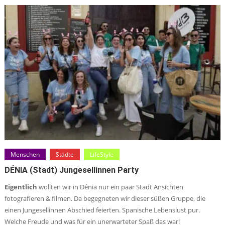
Menschen
Städte
LifeStyle
DÉNIA (Stadt) Jungesellinnen Party
Eigentlich
wollten wir in Dénia nur ein paar Stadt Ansichten
fotografieren & filmen. Da begegneten wir dieser süßen Gruppe, die
einen Jungesellinnen Abschied feierten. Spanische Lebenslust pur.
Welche Freude und was für ein unerwarteter Spaß das war!