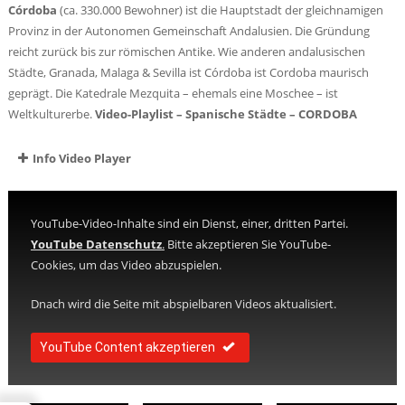
Córdoba
(ca. 330.000 Bewohner) ist die Hauptstadt der gleichnamigen
Provinz in der Autonomen Gemeinschaft Andalusien. Die Gründung
reicht zurück bis zur römischen Antike. Wie anderen andalusischen
Städte, Granada, Malaga & Sevilla ist Córdoba ist Cordoba maurisch
geprägt. Die Katedrale Mezquita – ehemals eine Moschee – ist
Weltkulturerbe.
Video-Playlist – Spanische Städte – CORDOBA
Info Video Player
YouTube-Video-Inhalte sind ein Dienst, einer, dritten Partei.
YouTube Datenschutz
.
Bitte akzeptieren Sie YouTube-
Cookies, um das Video abzuspielen.
Dnach wird die Seite mit abspielbaren Videos aktualisiert.
YouTube Content akzeptieren