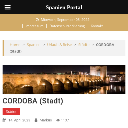
Spanien Portal
Skip to content
Mittwoch, September 03, 2025
Impressum
Datenschutzerklärung
Kontakt
Home
>
Spanien
>
Urlaub & Reise
>
Städte
>
CORDOBA
(Stadt)
CORDOBA (Stadt)
Städte
14. April 2023
Markus
1137