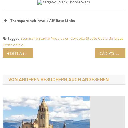
target="_blank" border="0">
Transparenzhinweis Affiliate Links
Tagged
Spanische Städte
Andalusien
Cordoba
Städte
Costa de la Luz
Costa del Sol
Beitrags-Navigation
DÉNIA (Stadt) Jungesellinnen Party
CÁDIZ(Stadt)
VON ANDEREN BESUCHERN AUCH ANGESEHEN