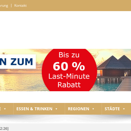
ärung
Kontakt
E
ESSEN & TRINKEN
REGIONEN
STÄDTE
2:26]