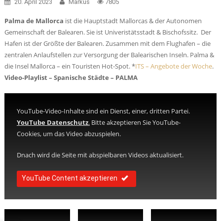
20. April 2023
Markus
7805
Palma de Mallorca
ist die Hauptstadt Mallorcas & der Autonomen
Gemeinschaft der Balearen. Sie ist Univeristätsstadt & Bischofssitz. Der
Hafen ist der Größte der Balearen. Zusammen mit dem Flughafen – die
zentralen Anlaufstellen zur Versorgung der Balearischen Inseln. Palma &
die Insel Mallorca – ein Touristen Hot-Spot. *
ITS – Angebote der Woche
.
Video-Playlist – Spanische Städte – PALMA
YouTube-Video-Inhalte sind ein Dienst, einer, dritten Partei.
YouTube Datenschutz
.
Bitte akzeptieren Sie YouTube-
Cookies, um das Video abzuspielen.
Dnach wird die Seite mit abspielbaren Videos aktualisiert.
YouTube Content akzeptieren