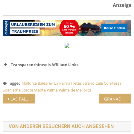
Anzeige
Transparenzhinweis Affiliate Links
Tagged
Mallorca
Balearen
La Palma
Illetas Strand
Cala Comtessa
Spanische Städte
Städte
Palma
Palma de Mallorca
Beitrags-Navigation
LAS PALMAS (Stadt)
GRANADA (Stadt)
VON ANDEREN BESUCHERN AUCH ANGESEHEN