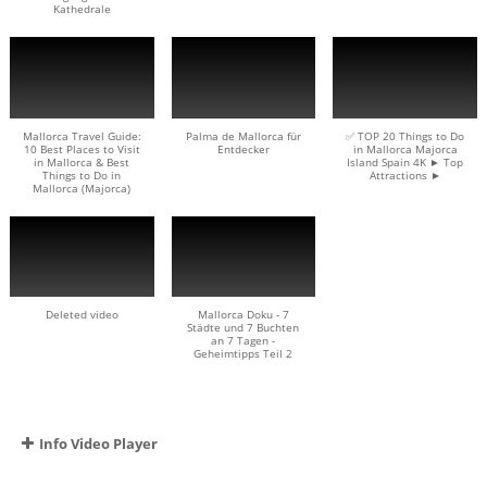
Kathedrale
Mallorca Travel Guide:
Palma de Mallorca für
✅ TOP 20 Things to Do
10 Best Places to Visit
Entdecker
in Mallorca Majorca
in Mallorca & Best
Island Spain 4K ► Top
Things to Do in
Attractions ►
Mallorca (Majorca)
Deleted video
Mallorca Doku - 7
Städte und 7 Buchten
an 7 Tagen -
Geheimtipps Teil 2
Info Video Player