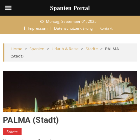
Spanien Portal
Skip to content
Montag, September 01, 2025
Impressum
Datenschutzerklärung
Kontakt
Home
>
Spanien
>
Urlaub & Reise
>
Städte
>
PALMA
(Stadt)
PALMA (Stadt)
Städte