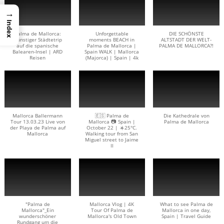
→
Index
Palma de Mallorca:
Unforgettable
DIE SCHÖNSTE
Günstiger Städtetrip
moments BEACH in
ALTSTADT DER WELT-
auf die spanische
Palma de Mallorca |
PALMA DE MALLORCA?!
Balearen-Insel | ARD
Spain WALK | Mallorca
Reisen
(Majorca) | Spain | 4k
Mallorca Ballermann
🇪🇸 Palma de
Die Kathedrale von
Tour 13.03.23 Live von
Mallorca 📷 Spain |
Palma de Mallorca
der Playa de Palma auf
October 22 | ☀️25°C.
Mallorca
Walking tour from San
Miguel street to Jaime
II
"Palma de
Mallorca Vlog | 4K
What to see Palma de
Mallorca"_Ein
Tour Of Palma de
Mallorca in one day,
wunderschöner
Mallorca's Old Town
Spain | Travel Guide
Rundgang um die