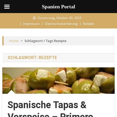
Spanien Portal
Skip to content
Donnerstag, Oktober 30, 2025
Impressum
Datenschutzerklärung
Kontakt
Home
>
Schlagwort / Tags Rezepte
SCHLAGWORT:
REZEPTE
Spanische Tapas &
Vorspeise – Primero