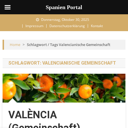
Spanien Portal
Skip to content
Donnerstag, Oktober 30, 2025
Impressum
Datenschutzerklärung
Kontakt
Home
>
Schlagwort / Tags Valencianische Gemeinschaft
SCHLAGWORT:
VALENCIANISCHE GEMEINSCHAFT
VALÈNCIA
(Gemeinschaft)