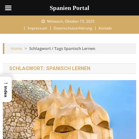
Spanien Portal
Skip to content
Mittwoch, Oktober 15, 2025
Impressum
Datenschutzerklärung
Kontakt
Home
>
Schlagwort / Tags Spanisch Lernen
SCHLAGWORT:
SPANISCH LERNEN
→
Index