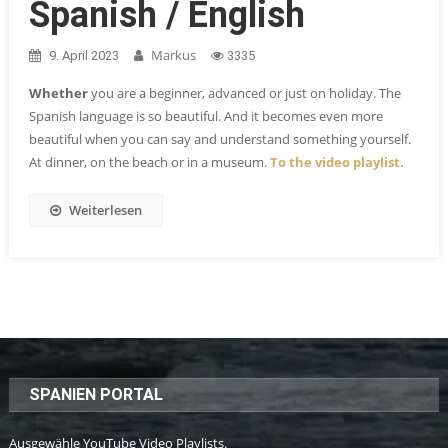
Spanish / English
Markus
9. April 2023
3335
Whether
you are a beginner, advanced or just on holiday. The
Spanish language is so beautiful. And it becomes even more
beautiful when you can say and understand something yourself.
At dinner, on the beach or in a museum.
To the video playlist.
Weiterlesen
SPANIEN PORTAL
Ausgewähle YouTube Video Playlists.