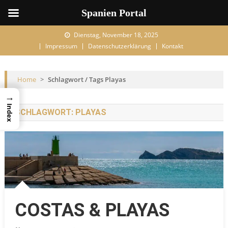
Spanien Portal
Skip to content
Dienstag, November 18, 2025
Impressum
Datenschutzerklärung
Kontakt
Home
>
Schlagwort / Tags Playas
→
Index
SCHLAGWORT:
PLAYAS
COSTAS & PLAYAS