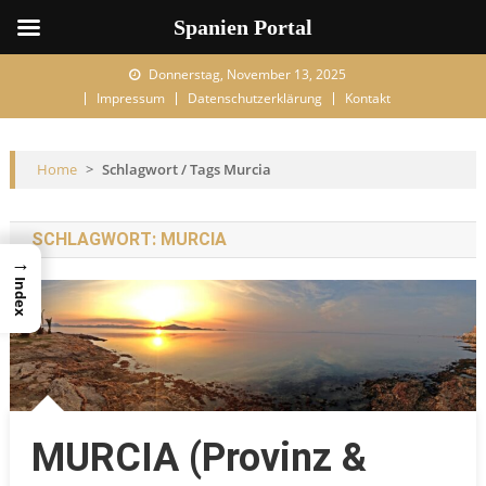
Spanien Portal
Skip to content
Donnerstag, November 13, 2025
Impressum
Datenschutzerklärung
Kontakt
Home
>
Schlagwort / Tags Murcia
SCHLAGWORT:
MURCIA
→
Index
MURCIA (Provinz &