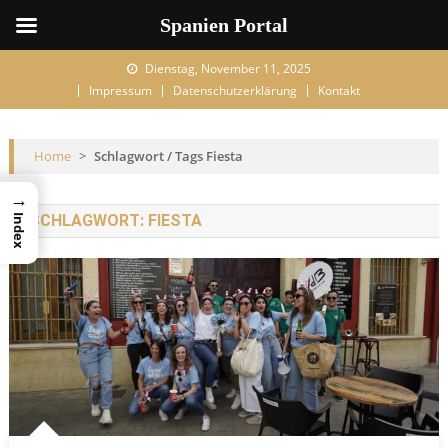
Spanien Portal
Skip to content
Dienstag, November 11, 2025
Impressum
Datenschutzerklärung
Kontakt
Home
>
Schlagwort / Tags Fiesta
→
SCHLAGWORT:
FIESTA
Index